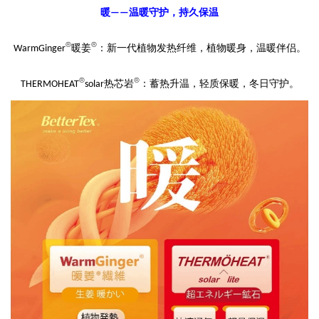
暖
温暖守护，持久保温
——
®
®
暖姜
：
新一代植物发热纤维，
植物暖身，温暖伴侣。
WarmGinger
®
®
热芯岩
：
蓄热升温
，
轻质保暖
，冬日守护。
THERMOHEAT
solar