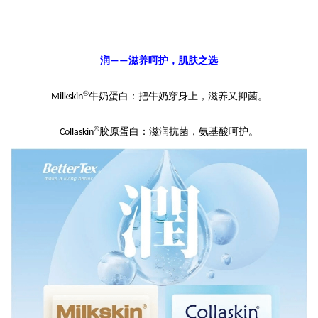
润
滋养呵护，肌肤之选
——
®
牛奶蛋白：
把牛奶穿身上，
滋养
又抑菌
。
Milkskin
®
胶原蛋白：滋润抗菌，氨基酸呵护。
Collaskin