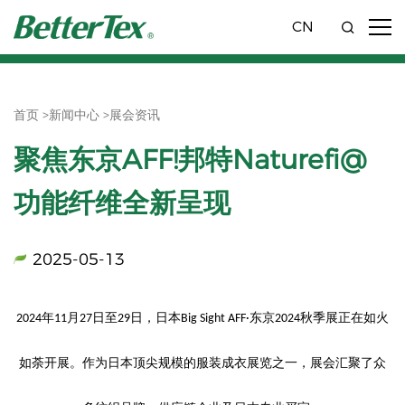
CN
首页 >
新闻中心 >
展会资讯
聚焦东京AFF!邦特Naturefi@
功能纤维全新呈现
2025-05-13
年
月
日至
日，日本
东京
秋季展
正在如火
2024
11
27
29
Big Sight AFF·
2024
如荼开展
。作为日本顶尖规模的服装成衣展览之一，展会汇聚
了
众