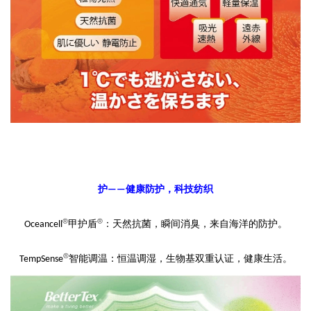
护
健康防护，科技纺织
——
®
®
甲护盾
：天然抗菌，瞬间消臭，
来自海洋的防护
。
Oceancell
®
智能调温：恒温
调湿
，
生物基双重
认证，
健康
生活。
TempSense