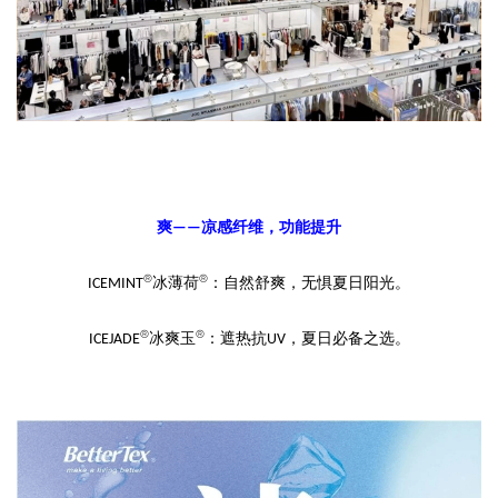
爽
凉感纤维
，功能提升
——
®
®
冰薄荷
：
自然舒爽，无惧夏日阳光
。
ICEMINT
®
®
冰爽玉
：
遮热抗
，夏日必备之选。
ICEJADE
UV