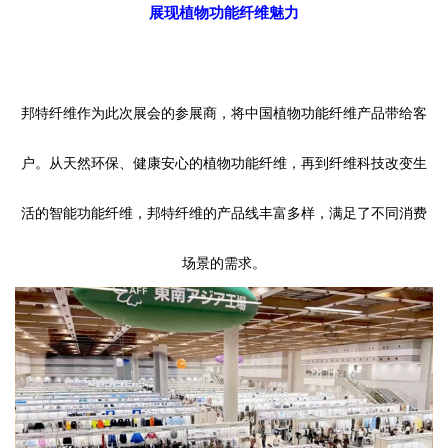
展现
植物功能
纤维魅力
邦特纤维作为此次展会的参展商，
将中国
植物功能纤维
产品
带给客
户
。从
天然环保、健康安心的植物
功能
纤维，再到
纤维科技
改变生
活的
智能
功能纤维，邦特纤维的产品线丰富多样，满足了不同消费
场景的需求。