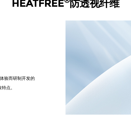
®
HEATFREE
防透视纤维
体验而研制开发的
效特点。